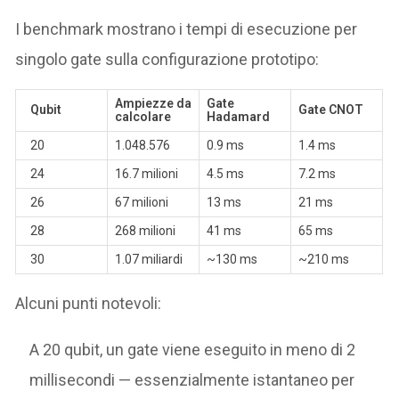
I benchmark mostrano i tempi di esecuzione per
singolo gate sulla configurazione prototipo:
Ampiezze da
Gate
Qubit
Gate CNOT
calcolare
Hadamard
20
1.048.576
0.9 ms
1.4 ms
24
16.7 milioni
4.5 ms
7.2 ms
26
67 milioni
13 ms
21 ms
28
268 milioni
41 ms
65 ms
30
1.07 miliardi
~130 ms
~210 ms
Alcuni punti notevoli:
A 20 qubit, un gate viene eseguito in meno di 2
millisecondi — essenzialmente istantaneo per