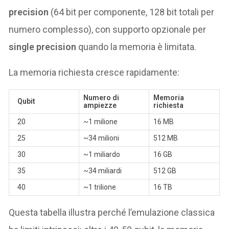
precision
(64 bit per componente, 128 bit totali per
numero complesso), con supporto opzionale per
single precision
quando la memoria è limitata.
La memoria richiesta cresce rapidamente:
Numero di
Memoria
Qubit
ampiezze
richiesta
20
~1 milione
16 MB
25
~34 milioni
512 MB
30
~1 miliardo
16 GB
35
~34 miliardi
512 GB
40
~1 trilione
16 TB
Questa tabella illustra perché l’emulazione classica