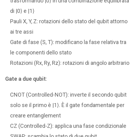
trasformando |0⟩ in una combinazione equilibrata
di |0⟩ e |1⟩
Pauli X, Y, Z: rotazioni dello stato del qubit attorno
ai tre assi
Gate di fase (S, T): modificano la fase relativa tra
le componenti dello stato
Rotazioni (Rx, Ry, Rz): rotazioni di angolo arbitrario
Gate a due qubit
:
CNOT (Controlled-NOT): inverte il secondo qubit
solo se il primo è |1⟩. È il gate fondamentale per
creare entanglement
CZ (Controlled-Z): applica una fase condizionale
SWAP: scambia lo stato di due qubit