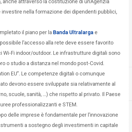
 anche attraverso la costituzione di un’Agenzia
investire nella formazione dei dipendenti pubblici,
pletato il piano per la
Banda Ultralarga
e
 possibile l’accesso alla rete deve essere favorito
ci Wi-Fi indoor/outdoor. Le infrastrutture digitali sono
voro o studio a distanza nel mondo post-Covid.
ration EU”. Le competenze digitali o comunque
rcato devono essere sviluppate sia relativamente al
5
5G
, scuole, sanità, …) che rispetto al privato. Il Paese
lauree professionalizzanti e STEM.
uppo delle imprese è fondamentale per l’innovazione
C
competenze digitali
strumenti a sostegno degli investimenti in capitale