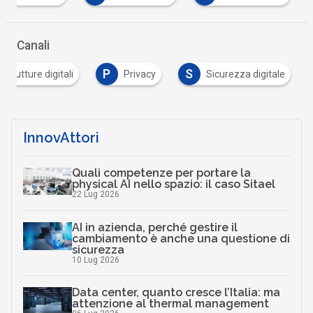
Canali
P
S
astrutture digitali
Privacy
Sicurezza digitale
InnovAttori
Quali competenze per portare la
physical AI nello spazio: il caso Sitael
22 Lug 2026
AI in azienda, perché gestire il
cambiamento è anche una questione di
sicurezza
10 Lug 2026
Data center, quanto cresce l’Italia: ma
attenzione al thermal management