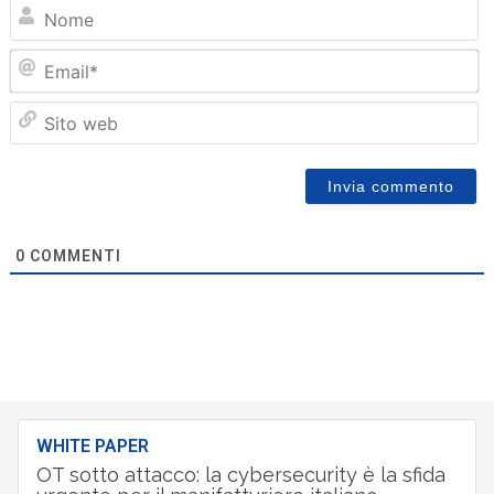
N
Em
Sit
we
0
COMMENTI
WHITE PAPER
OT sotto attacco: la cybersecurity è la sfida