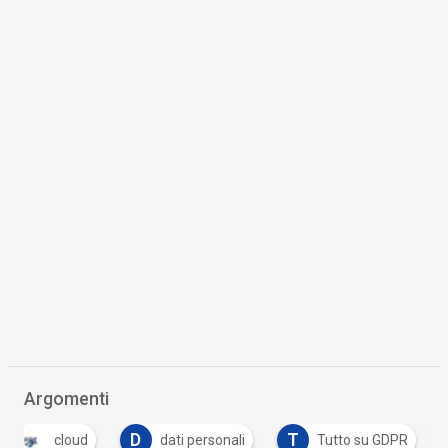
Argomenti
D
T
cloud
dati personali
Tutto su GDPR