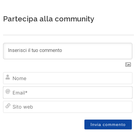
Partecipa alla community
N
Em
Si
w