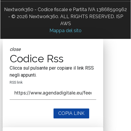
Nextwork360 - Codice fiscale e Partita IVA 13868590962
- © 2026 Nextwork360. ALL RIGHTS RESERVED. ISP
AWS
Mappa del sito
close
Codice Rss
Clicca sul pulsante per copiare il link RSS
negli appunti.
RSS link
COPIA LINK