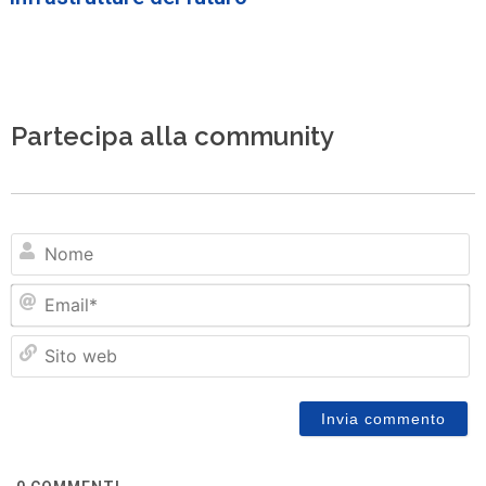
Partecipa alla community
N
Em
Si
w