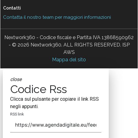
Contatti
Contatta il nostro team per maggiori informazioni
Nextwork360 - Codice fiscale e Partita IVA 13868590962
- © 2026 Nextwork360. ALL RIGHTS RESERVED. ISP
AWS
Mappa del sito
close
Codice Rss
Clicca sul pulsante per copiare il link RSS
negli appunti.
RSS link