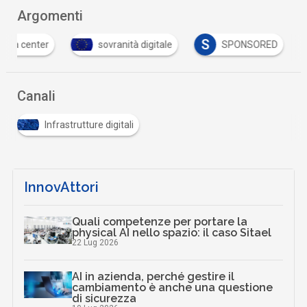
Argomenti
S
sovranità digitale
SPONSORED
Tutto s
Canali
Infrastrutture digitali
InnovAttori
Quali competenze per portare la
physical AI nello spazio: il caso Sitael
22 Lug 2026
AI in azienda, perché gestire il
cambiamento è anche una questione
di sicurezza