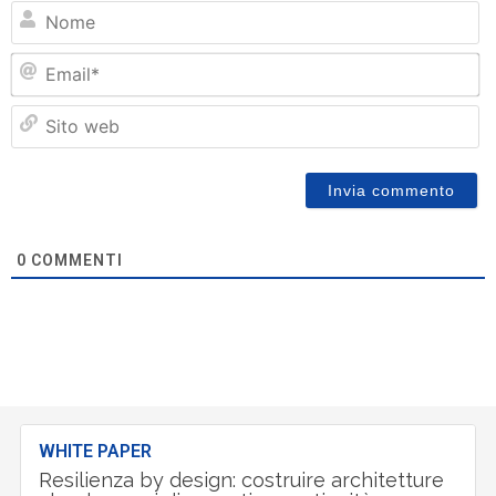
N
Em
Si
w
0
COMMENTI
WHITE PAPER
Resilienza by design: costruire architetture