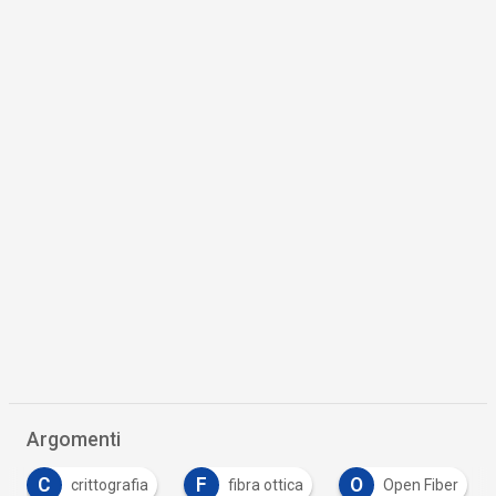
Argomenti
F
O
W
fibra ottica
Open Fiber
wi-fi pubblico