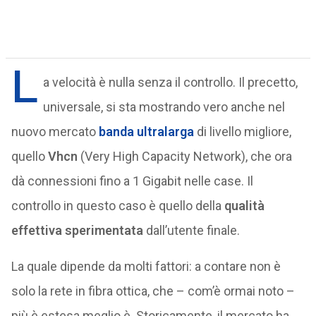
L
a velocità è nulla senza il controllo. Il precetto,
universale, si sta mostrando vero anche nel
nuovo mercato
banda ultralarga
di livello migliore,
quello
Vhcn
(Very High Capacity Network), che ora
dà connessioni fino a 1 Gigabit nelle case. Il
controllo in questo caso è quello della
qualità
effettiva sperimentata
dall’utente finale.
La quale dipende da molti fattori: a contare non è
solo la rete in fibra ottica, che – com’è ormai noto –
più è estesa meglio è. Storicamente, il mercato ha