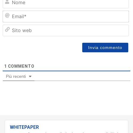
Em
Sit
we
1
COMMENTO
Più recenti
WHITEPAPER