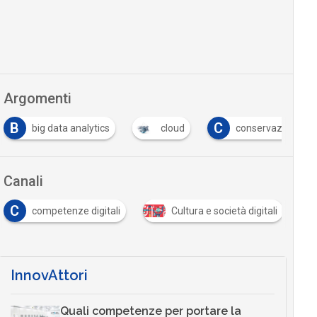
Argomenti
C
data analytics
cloud
conservazione digitale
Canali
D
tenze digitali
Cultura e società digitali
data man
InnovAttori
Quali competenze per portare la