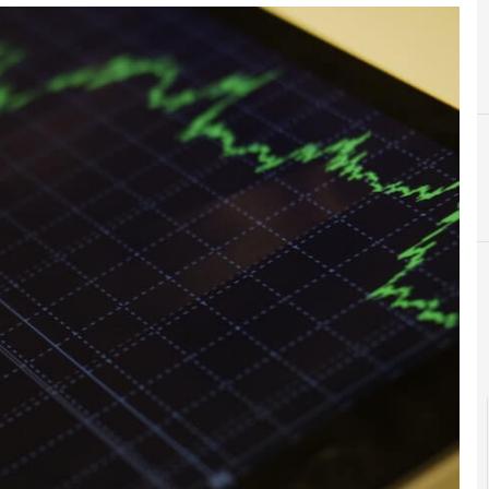
B
B
big data
big 
C
Cittadinanza digitale
compe