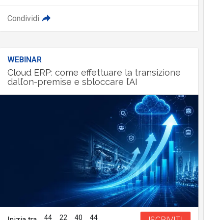
Condividi
WEBINAR
Cloud ERP: come effettuare la transizione
dall’on-premise e sbloccare l’AI
44
22
40
43
Inizia tra
ISCRIVITI