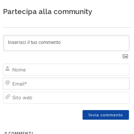
Partecipa alla community
N
Em
Si
w
0
COMMENTI