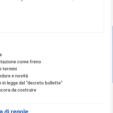
e
entazione come freno
e termini
edure e novità
 in legge del “decreto bollette”
ncora da costruire
a di regole