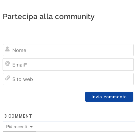
Partecipa alla community
N
Em
Sit
we
3
COMMENTI
Più recenti