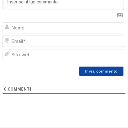
N
Em
Sit
we
0
COMMENTI