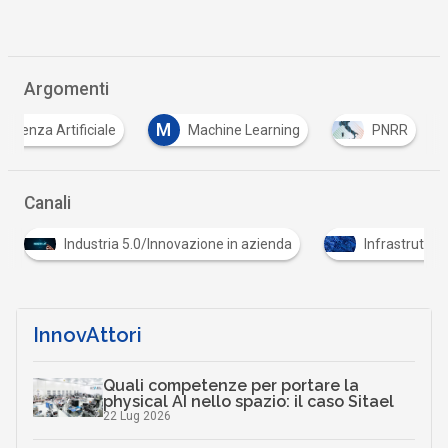
Argomenti
M
elligenza Artificiale
Machine Learning
PNRR
Canali
Industria 5.0/Innovazione in azienda
Infrastrutture
InnovAttori
Quali competenze per portare la
physical AI nello spazio: il caso Sitael
22 Lug 2026