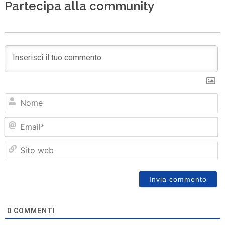
Partecipa alla community
N
Em
Sit
we
0
COMMENTI