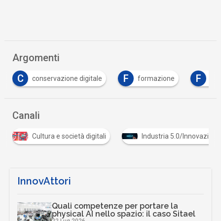
Argomenti
F
F
formazione
frequenze
Intelligenza Arti
Canali
Industria 5.0/Innovazione in azienda
Infrastrutture
InnovAttori
Quali competenze per portare la
physical AI nello spazio: il caso Sitael