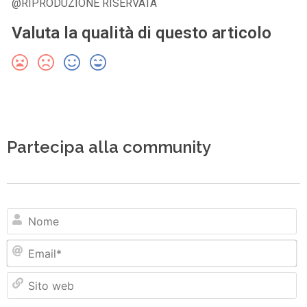
@RIPRODUZIONE RISERVATA
Valuta la qualità di questo articolo
Partecipa alla community
N
Em
Si
w