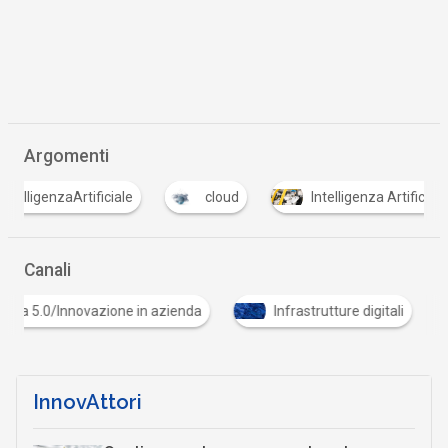
Argomenti
I
e
cloud
Intelligenza Artificiale
IoT
Canali
azienda
Infrastrutture digitali
Mercati digitali
InnovAttori