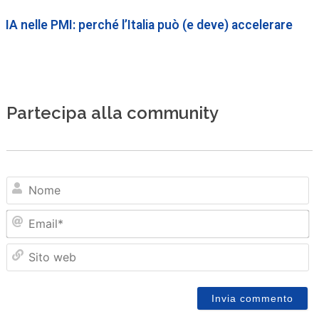
IA nelle PMI: perché l’Italia può (e deve) accelerare
Partecipa alla community
N
Em
Sit
we