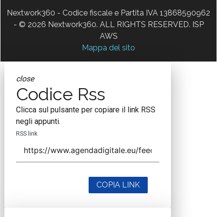
Nextwork360 - Codice fiscale e Partita IVA 13868590962
- © 2026 Nextwork360. ALL RIGHTS RESERVED. ISP
AWS
Mappa del sito
close
Codice Rss
Clicca sul pulsante per copiare il link RSS
negli appunti.
RSS link
COPIA LINK