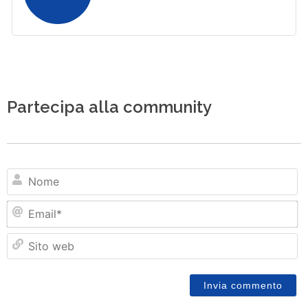
Partecipa alla community
N
Em
Si
w