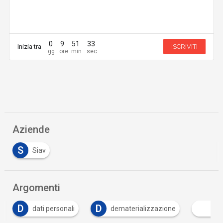
0
9
51
33
Inizia tra
ISCRIVITI
Aziende
S
Siav
Argomenti
D
dematerializzazione
Intelligenza Artificiale