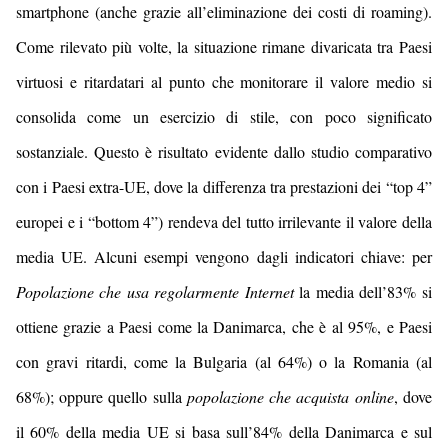
smartphone (anche grazie all’eliminazione dei costi di roaming)
.
Come rilevato più volte, l
a situazione rimane divaricata tra Paesi
virtuosi e ritardatari
al punto
che monitorare il valore medio
si
consolida come
un esercizio di stile, con poco significato
sostanziale.
Questo è risultato evidente dallo studio comparativo
con i Paesi extra-UE, dove la differenza tra prestazioni dei “top 4”
europei e i “bottom 4”) rendeva del tutto irrilevante il valor
e
della
media UE
.
Alcuni
esempi vengono dagli indicatori chiave: per
Popolazione che
usa regolarmente
Internet
la media del
l’8
3% si
ottiene grazie a Paesi come la Danimarca, che è al
95
%, e Paesi
con gravi ritardi, come la Bulgaria (al
64
%) o la Romania (al
68
%); oppure quello sulla
popolazione che acquista online
, dove
il
60
%
della media UE si basa sul
l’8
4
% della Danimarca e
su
l