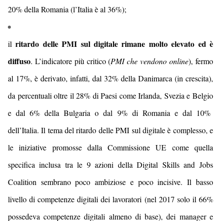
20
% della Romania (l’Italia è al 3
6
%);
ritardo delle PMI sul digitale rimane molto elevato
ed è
i
l
diffuso
. L’indicatore più critico (
PMI che vendono online
), fermo
al 17%, è derivato, infatti, dal 3
2
% d
ella Danimarca
(
in crescita
),
da percentuali
oltre il 28
% di Paesi come
Irlanda, Svezia e Belgio
e dal
6
% della Bulgaria o dal
9
% di Romania e
dal 10%
dell’
Italia. Il tema del ritardo delle PMI sul digitale è complesso,
e
le iniziative promosse dalla Commissione UE come quella
specifica inclusa tra le 9 azioni della Digital Skills and Jobs
Coalition
sembrano poco ambiziose e poco incisive. Il
basso
livello di competenze digitali dei lavoratori
(nel 2017 solo il 66%
possedeva competenze digitali almeno di base)
, dei manager e