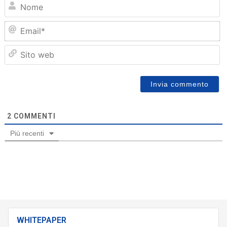
N
Em
Sit
we
2
COMMENTI
Più recenti
WHITEPAPER