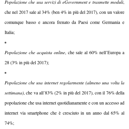
Popolazione che usa servizi di eGovernment e trasmette moduli
,
che nel 2017 sale al 3
4
% (
ben 4
% in più del 201
7
),
con un valore
comunque basso e ancora
frenato da Paesi come Germania e
Italia
;
Popolazione che acquista online
, che
sale
al
60
% nell’Europa a
28 (
3
% in più del 201
7
);
Popolazione che usa internet regolarmente
(almeno una volta la
settimana)
, che va al
l’83
% (2% in più del 201
7
),
con il 76% della
popolazione che usa internet quotidianamente
e con un accesso ad
internet via smartphone che è cresciuto in un anno dal 65% al
74%;