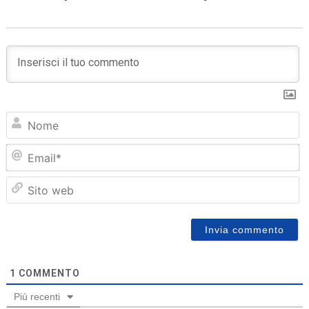
N
Em
Sit
we
1
COMMENTO
Più recenti