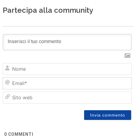
Partecipa alla community
N
Em
Sit
we
0
COMMENTI