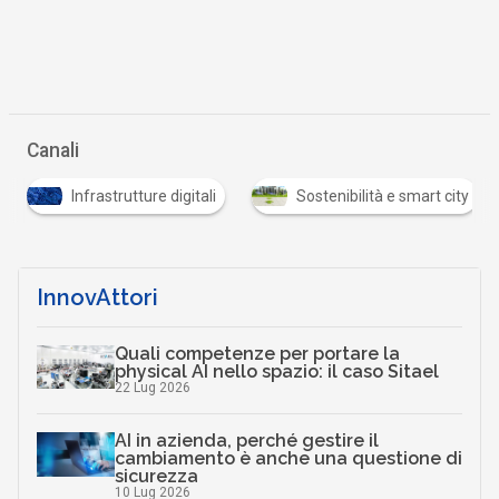
Canali
S
re digitali
Sostenibilità e smart city
Startup
InnovAttori
Quali competenze per portare la
physical AI nello spazio: il caso Sitael
22 Lug 2026
AI in azienda, perché gestire il
cambiamento è anche una questione di
sicurezza
10 Lug 2026