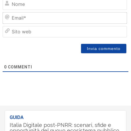
N
Em
Sit
we
0
COMMENTI
GUIDA
Italia Digitale post-PNRR: scenari, sfide e
opportunità del nuovo ecosistema pubblico