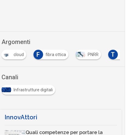
Argomenti
F
T
cloud
fibra ottica
PNRR
trasfor
Canali
Infrastrutture digitali
InnovAttori
Quali competenze per portare la