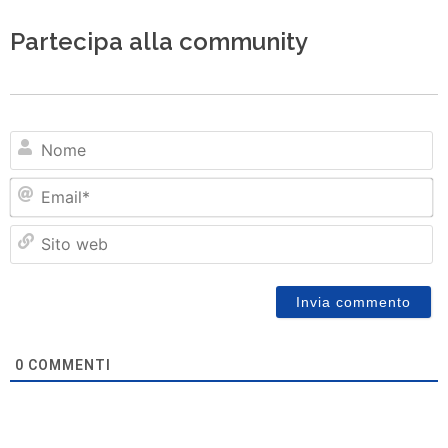
Partecipa alla community
N
Em
Si
w
0
COMMENTI