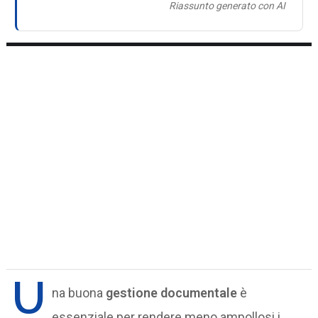
Riassunto generato con AI
U
na buona
gestione documentale
è
essenziale per rendere meno ampollosi i