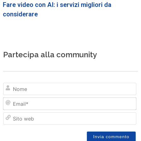
Fare video con AI: i servizi migliori da
considerare
Partecipa alla community
N
Em
Si
w