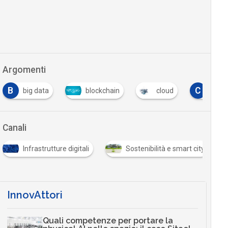
Argomenti
B
C
big data
blockchain
cloud
critto
Canali
Infrastrutture digitali
Sostenibilità e smart city
InnovAttori
Quali competenze per portare la