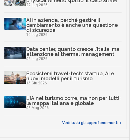
physical AI nello spazio: il caso Sitael
22 Lug 2026
AI in azienda, perché gestire il
cambiamento è anche una questione
di sicurezza
10 Lug 2026
Data center, quanto cresce l’Italia: ma
attenzione al thermal management
06 Lug 2026
Ecosistemi travel-tech: startup, AI e
nuovi modelli per il turismo
15 Giu 2026
L’IA nel turismo corre, ma non per tutti:
la mappa italiana e globale
08 Mag 2026
Vedi tutti gli approfondimenti >