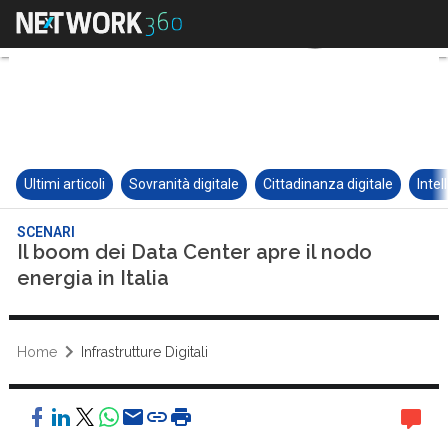
Ultimi articoli
Sovranità digitale
Cittadinanza digitale
Intel
SCENARI
Il boom dei Data Center apre il nodo
energia in Italia
Home
Infrastrutture Digitali