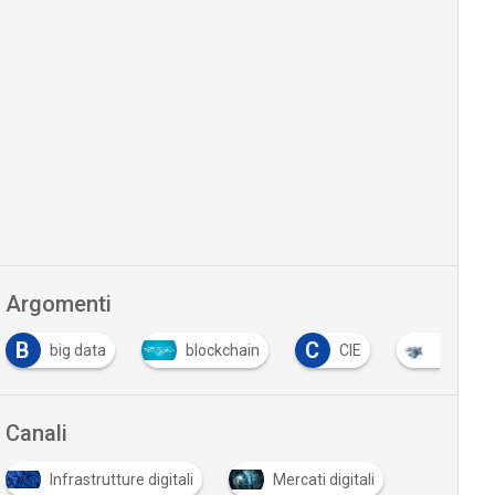
Argomenti
B
C
big data
blockchain
CIE
cloud
Canali
Infrastrutture digitali
Mercati digitali