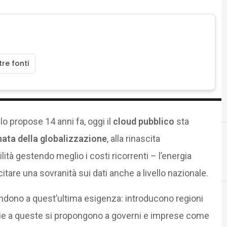
re fonti
n
lo propose 14 anni fa, oggi il
cloud pubblico
sta
nata della globalizzazione
, alla rinascita
ilità gestendo meglio i costi ricorrenti – l’energia
Agid Agenzia per l'Italia Digitale
itare una sovranità sui dati anche a livello nazionale.
ndono a quest’ultima esigenza: introducono regioni
azie a queste si propongono a governi e imprese come