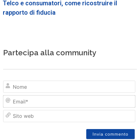
Telco e consumatori, come ricostruire il
rapporto di fiducia
Partecipa alla community
N
Em
Si
w