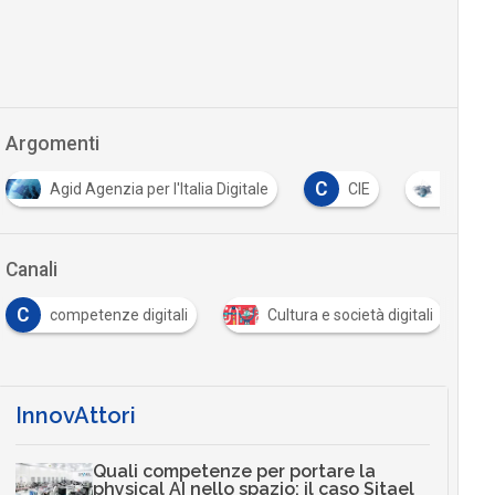
Argomenti
C
C
zia per l'Italia Digitale
CIE
cloud
cons
Canali
etenze digitali
Cultura e società digitali
Document
InnovAttori
Quali competenze per portare la
physical AI nello spazio: il caso Sitael