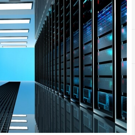
5
5G
Agid Agen
C
Cittadinanza digitale
comp