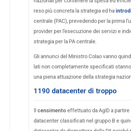
nazionali per contenere la spesa ed efficien
reso più concreta la strategia ed ha
introd
centrale (PAC), prevedendo per la prima l’
provider per l’esecuzione dei servizi e ind
strategia per la PA centrale.
Gli annunci del Ministro Colao vanno quindi l
lati non completamente specificati stanno
una piena attuazione della strategia nazion
1190 datacenter di troppo
Il
censimento
effettuato da AgID a partire
datacenter classificati nel gruppo B e qui
datacenter da dismettere della PA poiché 