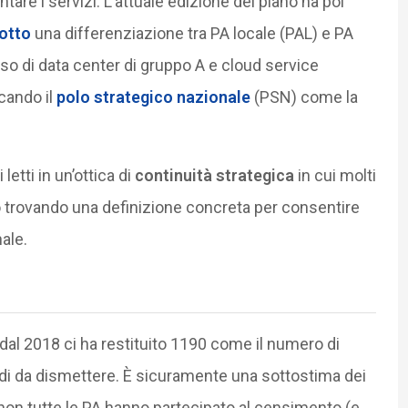
tare i servizi. L’attuale edizione del piano ha poi
otto
una differenziazione tra PA locale (PAL) e PA
uso di data center di gruppo A e cloud service
icando il
polo strategico nazionale
(PSN) come la
etti in un’ottica di
continuità strategica
in cui molti
 trovando una definizione concreta per consentire
ale.
 dal 2018 ci ha restituito 1190 come il numero di
ndi da dismettere. È sicuramente una sottostima dei
non tutte le PA hanno partecipato al censimento (e