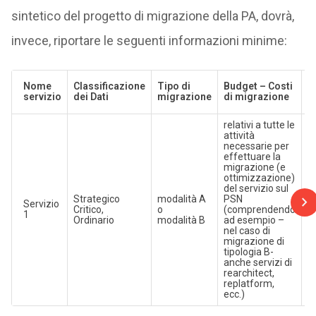
sintetico del progetto di migrazione della PA, dovrà,
invece, riportare le seguenti informazioni minime:
B
Nome
Classificazione
Tipo di
Budget – Costi
C
servizio
dei Dati
migrazione
di migrazione
a
relativi a tutte le
attività
c
necessarie per
ip
effettuare la
c
migrazione (e
n
ottimizzazione)
i
del servizio sul
c
Strategico
modalità A
PSN
Servizio
c
Critico,
o
(comprendendo
1
e
Ordinario
modalità B
ad esempio –
an
nel caso di
a
migrazione di
se
tipologia B-
o
anche servizi di
c
rearchitect,
a
replatform,
ecc.)