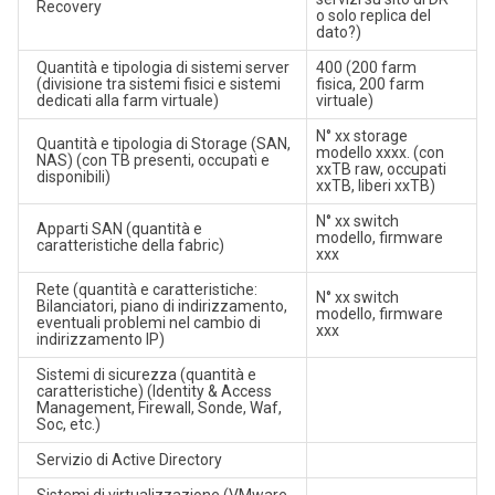
Recovery
o solo replica del
dato?)
Quantità e tipologia di sistemi server
400 (200 farm
(divisione tra sistemi fisici e sistemi
fisica, 200 farm
dedicati alla farm virtuale)
virtuale)
N° xx storage
Quantità e tipologia di Storage (SAN,
modello xxxx. (con
NAS) (con TB presenti, occupati e
xxTB raw, occupati
disponibili)
xxTB, liberi xxTB)
N° xx switch
Apparti SAN (quantità e
modello, firmware
caratteristiche della fabric)
xxx
Rete (quantità e caratteristiche:
N° xx switch
Bilanciatori, piano di indirizzamento,
modello, firmware
eventuali problemi nel cambio di
xxx
indirizzamento IP)
Sistemi di sicurezza (quantità e
caratteristiche) (Identity & Access
Management, Firewall, Sonde, Waf,
Soc, etc.)
Servizio di Active Directory