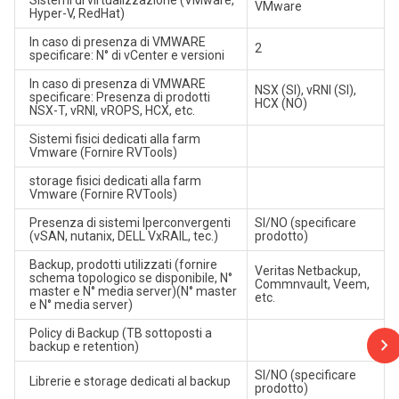
Sistemi di virtualizzazione (VMware,
VMware
Hyper-V, RedHat)
In caso di presenza di VMWARE
2
specificare: N° di vCenter e versioni
In caso di presenza di VMWARE
NSX (SI), vRNI (SI),
specificare: Presenza di prodotti
HCX (NO)
NSX-T, vRNI, vROPS, HCX, etc.
Sistemi fisici dedicati alla farm
Vmware (Fornire RVTools)
storage fisici dedicati alla farm
Vmware (Fornire RVTools)
Presenza di sistemi Iperconvergenti
SI/NO (specificare
(vSAN, nutanix, DELL VxRAIL, tec.)
prodotto)
Backup, prodotti utilizzati (fornire
Veritas Netbackup,
schema topologico se disponibile, N°
Commnvault, Veem,
master e N° media server)(N° master
etc.
e N° media server)
Policy di Backup (TB sottoposti a
backup e retention)
SI/NO (specificare
Librerie e storage dedicati al backup
prodotto)