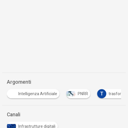
Argomenti
T
Intelligenza Artificiale
PNRR
trasformaz
Canali
Infrastrutture digitali