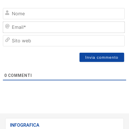
N
Em
Si
w
0
COMMENTI
INFOGRAFICA