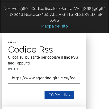
Nextwork360 - Codice fiscale e Partita IVA 13868590962
- © 2026 Nextwork360. ALL RIGHTS RESERVED. ISP
AWS
Mappa del sito
close
Codice Rss
Clicca sul pulsante per copiare il link RSS
negli appunti.
RSS link
COPIA LINK