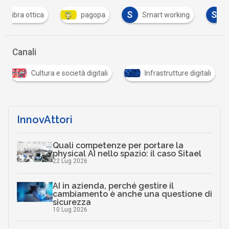
S
S
tica
pagopa
Smart working
suap
Canali
Cultura e società digitali
Infrastrutture digitali
InnovAttori
Quali competenze per portare la
physical AI nello spazio: il caso Sitael
22 Lug 2026
AI in azienda, perché gestire il
cambiamento è anche una questione di
sicurezza
10 Lug 2026