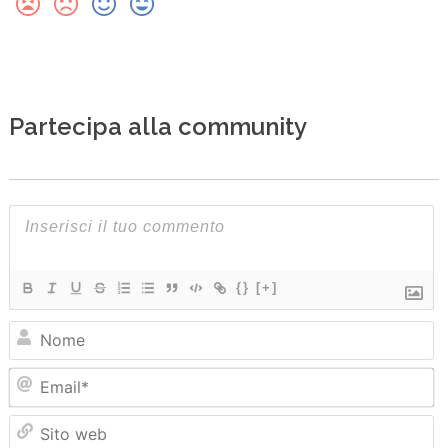
Partecipa alla community
{}
[+]
N
Em
Sit
we