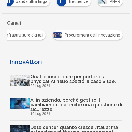
B
F
banda ultra larga
frequenze
PNRR
Canali
Cittadinanza digitale
Infrastrutture digitali
InnovAttori
Quali competenze per portare la
physical AI nello spazio: il caso Sitael
22 Lug 2026
AI in azienda, perché gestire il
cambiamento è anche una questione di
sicurezza
10 Lug 2026
Data center, quanto cresce l’Italia: ma