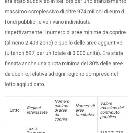
era stato suddiviso in sei lotti per uno stanziamento
massimo complessivo di oltre 974 milioni di euro d
fondi pubblici, e venivano individuate
rispettivamente il numero di aree minime da coprire
(almeno 2.403 zone) e quello delle aree aggiuntive
(ulteriori 597, per un totale di 3.000 unità). Era stata
fissata anche una quota minima del 30% delle aree
da coprire, relativa ad ogni regione compresa nel
lotto aggiudicato.
Numero
Valore
minimo
Numero di
Regioni
massimo del
Lotto
di aree
aree
interessate
contributo
da
facoltative
pubblico
coprire
Lazio,