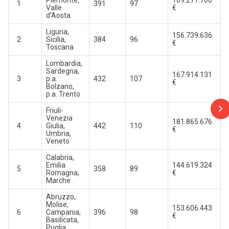
Piemonte,
169.271.760
1
391
97
Valle
€
d’Aosta
Liguria,
156.739.636
2
Sicilia,
384
96
€
Toscana
Lombardia,
Sardegna,
167.914.131
3
p.a.
432
107
€
Bolzano,
p.a. Trento
Friuli-
Venezia
181.865.676
4
Giulia,
442
110
€
Umbria,
Veneto
Calabria,
Emilia
144.619.324
5
358
89
Romagna,
€
Marche
Abruzzo,
Molise,
153.606.443
6
Campania,
396
98
€
Basilicata,
Puglia