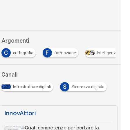
Argomenti
F
M
formazione
Intelligenza Artificiale
Machin
Canali
S
Infrastrutture digitali
Sicurezza digitale
InnovAttori
Quali competenze per portare la