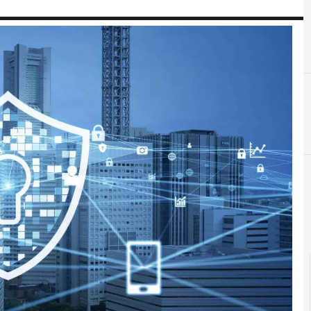
5
C
5G
crittografia