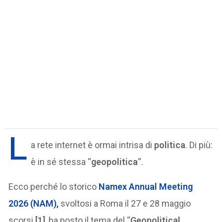
L
a rete internet è ormai intrisa di
politica
. Di più:
è in sé stessa “
geopolitica
“.
Ecco perché lo storico
Namex Annual Meeting
2026 (NAM),
svoltosi a Roma il 27 e 28 maggio
scorsi
[1]
, ha posto il tema del “
Geopolitical