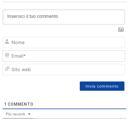
N
Em
Sit
we
1
COMMENTO
Più recenti