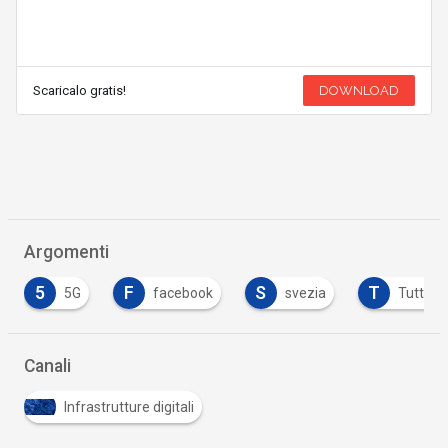
Scaricalo gratis!
DOWNLOAD
Argomenti
5
F
S
T
5G
facebook
svezia
Tutto s
Canali
Infrastrutture digitali