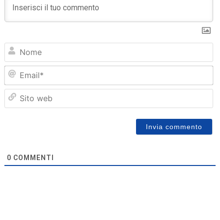
N
Em
Sit
we
0
COMMENTI