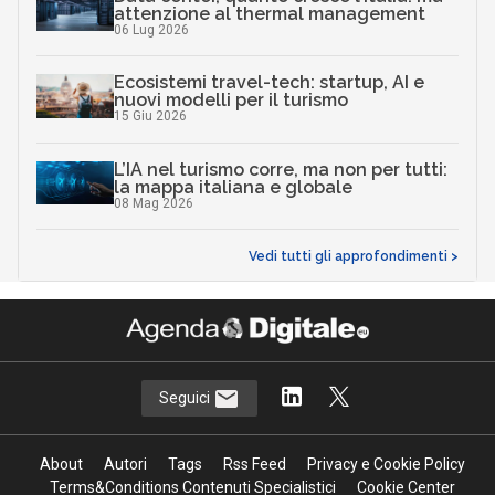
attenzione al thermal management
06 Lug 2026
Ecosistemi travel-tech: startup, AI e
nuovi modelli per il turismo
15 Giu 2026
L’IA nel turismo corre, ma non per tutti:
la mappa italiana e globale
08 Mag 2026
Vedi tutti gli approfondimenti >
Seguici
About
Autori
Tags
Rss Feed
Privacy e Cookie Policy
Terms&Conditions Contenuti Specialistici
Cookie Center