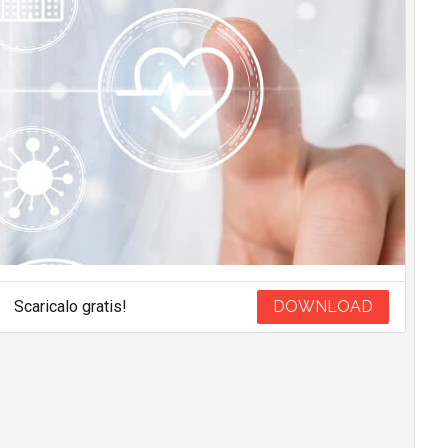
Scaricalo gratis!
DOWNLOAD