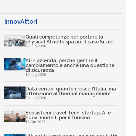
InnovAttori
Quali competenze per portare la
physical AI nello spazio: il caso Sitael
22 Lug 2026
AI in azienda, perché gestire il
cambiamento è anche una questione
di sicurezza
10 Lug 2026
Data center, quanto cresce l’Italia: ma
attenzione al thermal management
06 Lug 2026
Ecosistemi travel-tech: startup, AI e
nuovi modelli per il turismo
15 Giu 2026