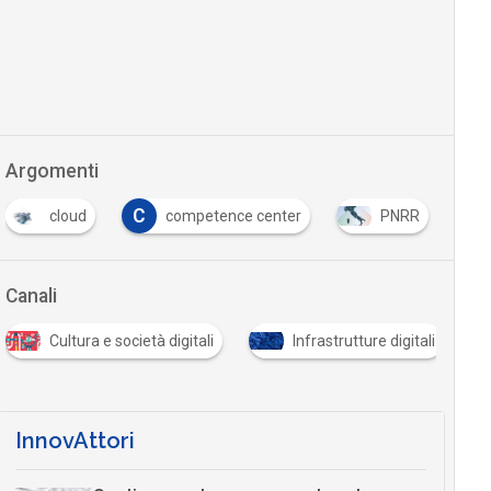
Argomenti
C
P
cloud
competence center
PNRR
pr
Canali
ultura e società digitali
Infrastrutture digitali
Merca
InnovAttori