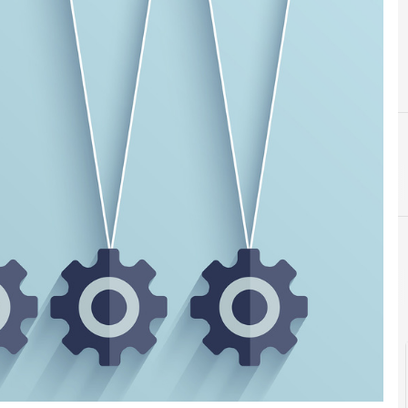
B
big data
Cittadinanza digitale
C