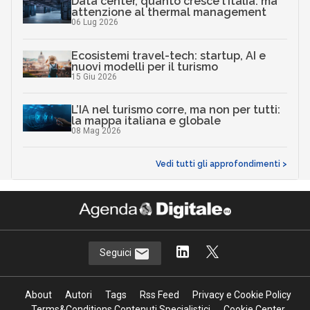
Data center, quanto cresce l’Italia: ma
attenzione al thermal management
06 Lug 2026
Ecosistemi travel-tech: startup, AI e
nuovi modelli per il turismo
15 Giu 2026
L’IA nel turismo corre, ma non per tutti:
la mappa italiana e globale
08 Mag 2026
Vedi tutti gli approfondimenti >
Seguici
About
Autori
Tags
Rss Feed
Privacy e Cookie Policy
Terms&Conditions Contenuti Specialistici
Cookie Center