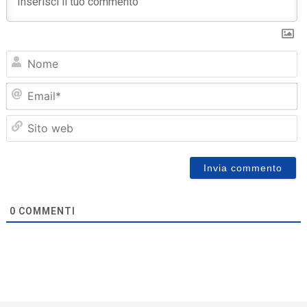
N
Em
Sit
we
0
COMMENTI