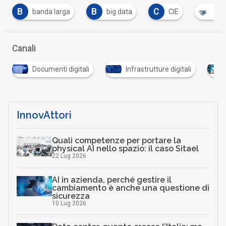
B
C
F
big data
CIE
cloud
fibra ottic
Canali
digitali
Infrastrutture digitali
Sanità digitale
InnovAttori
Quali competenze per portare la
physical AI nello spazio: il caso Sitael
22 Lug 2026
AI in azienda, perché gestire il
cambiamento è anche una questione di
sicurezza
10 Lug 2026