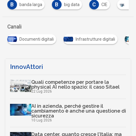
B
C
F
big data
CIE
cloud
fibra ottic
Canali
digitali
Infrastrutture digitali
Sanità digitale
InnovAttori
Quali competenze per portare la
physical AI nello spazio: il caso Sitael
22 Lug 2026
AI in azienda, perché gestire il
cambiamento è anche una questione di
sicurezza
10 Lug 2026
Data center, quanto cresce l’Italia: ma