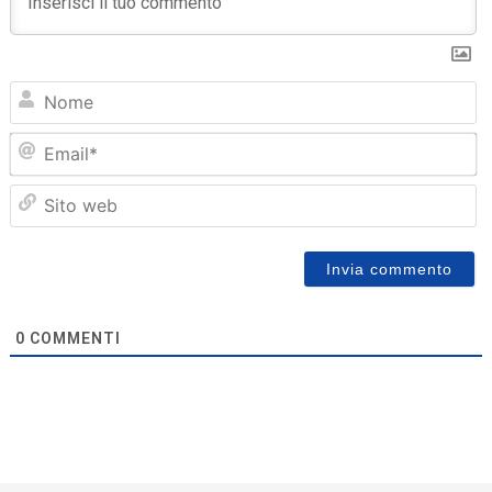
N
Em
Sit
we
0
COMMENTI