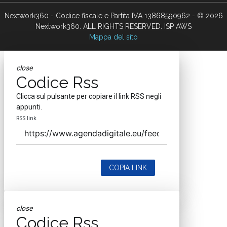
Nextwork360 - Codice fiscale e Partita IVA 13868590962 - © 2026
Nextwork360. ALL RIGHTS RESERVED. ISP AWS
Mappa del sito
close
Codice Rss
Clicca sul pulsante per copiare il link RSS negli
appunti.
RSS link
COPIA LINK
close
Codice Rss