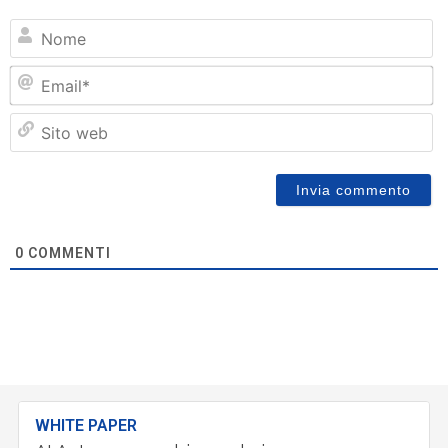
N
Em
Si
w
0
COMMENTI
WHITE PAPER