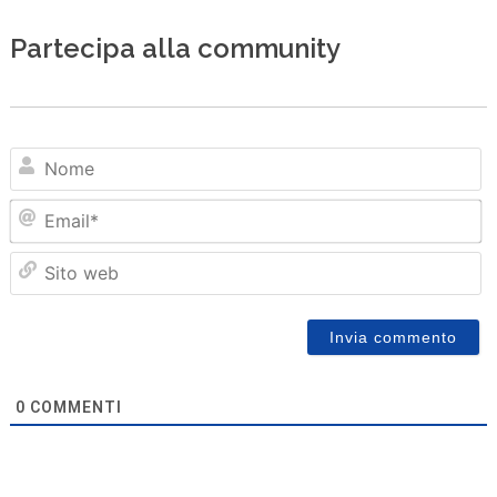
Partecipa alla community
N
Em
Sit
we
0
COMMENTI