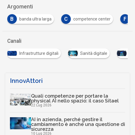
Argomenti
B
C
F
banda ultra larga
competence center
f
Canali
Infrastrutture digitali
Sanità digitale
Scu
InnovAttori
Quali competenze per portare la
physical AI nello spazio: il caso Sitael
22 Lug 2026
AI in azienda, perché gestire il
cambiamento è anche una questione di
sicurezza
10 Lug 2026