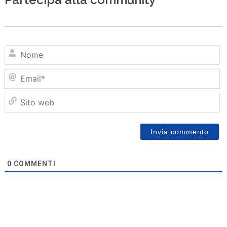
N
Em
Sit
we
0
COMMENTI