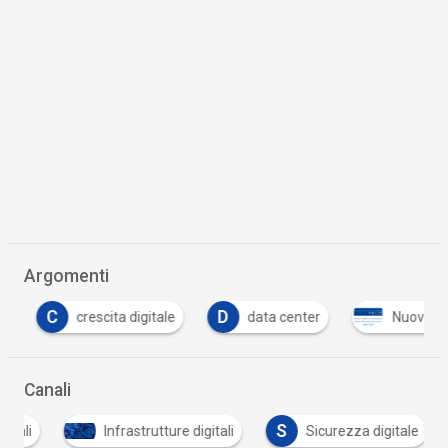
Argomenti
C
D
crescita digitale
data center
Nuovo pian
Canali
S
tali
Infrastrutture digitali
Sicurezza digitale