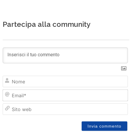
Partecipa alla community
N
Em
Sit
we