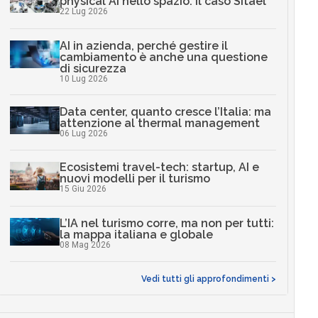
physical AI nello spazio: il caso Sitael
22 Lug 2026
AI in azienda, perché gestire il
cambiamento è anche una questione
di sicurezza
10 Lug 2026
Data center, quanto cresce l’Italia: ma
attenzione al thermal management
06 Lug 2026
Ecosistemi travel-tech: startup, AI e
nuovi modelli per il turismo
15 Giu 2026
L’IA nel turismo corre, ma non per tutti:
la mappa italiana e globale
08 Mag 2026
Vedi tutti gli approfondimenti >