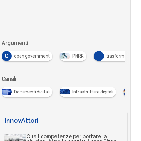
Argomenti
O
T
open government
PNRR
trasformazione di
Canali
Documenti digitali
Infrastrutture digitali
Pr
InnovAttori
Quali competenze per portare la