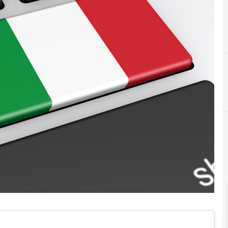
E
E-governance
Cittadinanza digitale