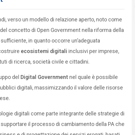
ndi, verso un modello di relazione aperto, noto come
to del concetto di Open Government nella riforma della
ufficiente, in quanto occorre un’adeguata
 costruire
ecosistemi digitali
inclusivi per imprese,
uti di ricerca, società civile e cittadini.
luppo del
Digital Government
nel quale è possibile
bblici digitali, massimizzando il valore delle risorse
aese.
ologie digitali come parte integrante delle strategie di
li supportare il processo di cambiamento della PA che
iness e di progettazione dei servizi erogati, basati