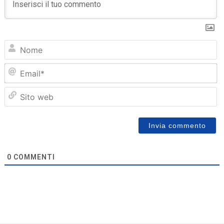
N
Em
Sit
we
0
COMMENTI