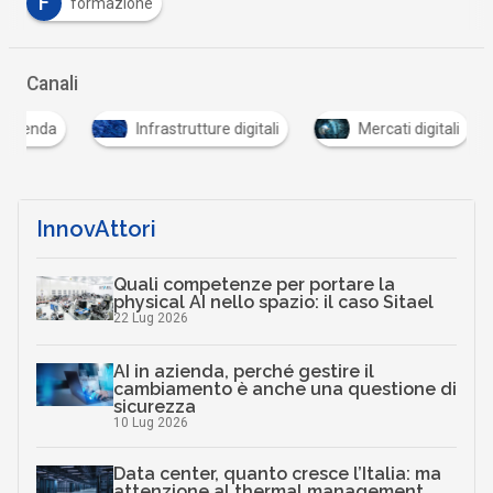
F
formazione
Canali
Infrastrutture digitali
Mercati digitali
San
InnovAttori
Quali competenze per portare la
physical AI nello spazio: il caso Sitael
22 Lug 2026
AI in azienda, perché gestire il
cambiamento è anche una questione di
sicurezza
10 Lug 2026
Data center, quanto cresce l’Italia: ma
attenzione al thermal management