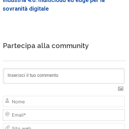
sovranità digitale
Partecipa alla community
N
Em
Si