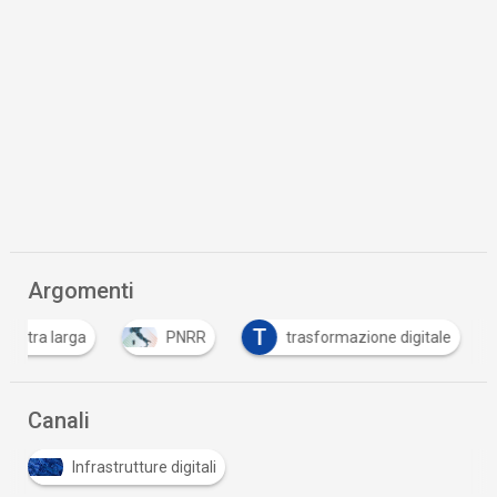
Argomenti
T
a ultra larga
PNRR
trasformazione digitale
Canali
Infrastrutture digitali